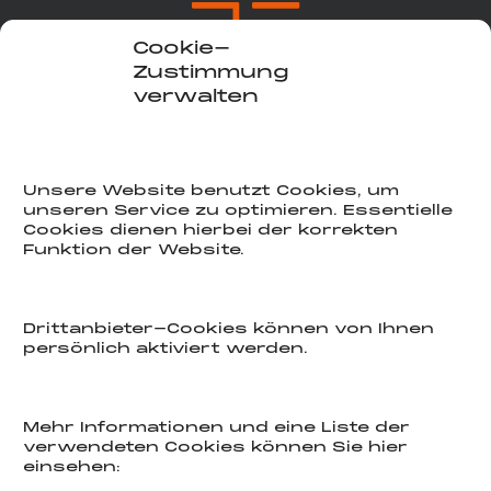
Cookie-
Zustimmung
verwalten
COOKIE-HINWEIS
Unsere Website benutzt Cookies, um
unseren Service zu optimieren. Essentielle
Cookies dienen hierbei der korrekten
E-mail
Funktion der Website.
INFO@2a-bauart.de
Phone
Drittanbieter-Cookies können von Ihnen
persönlich aktiviert werden.
030 546 106 10
Location
Mehr Informationen und eine Liste der
Kurfürstendamm 67 – 10707 Berlin
verwendeten Cookies können Sie hier
einsehen:
Perspektive