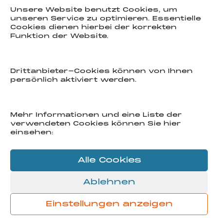
Unsere Website benutzt Cookies, um
unseren Service zu optimieren. Essentielle
Cookies dienen hierbei der korrekten
E-mail
Funktion der Website.
INFO@2a-bauart.de
Phone
Drittanbieter-Cookies können von Ihnen
persönlich aktiviert werden.
030 546 106 10
Location
Mehr Informationen und eine Liste der
Kurfürstendamm 67 – 10707 Berlin
verwendeten Cookies können Sie hier
einsehen:
Perspektive
Alle Cookies
Wir wachsen und wir brauchen dich.
Bewerbungen sehr willkommen.
Ablehnen
Impressum
|
Datenschutz
Einstellungen anzeigen