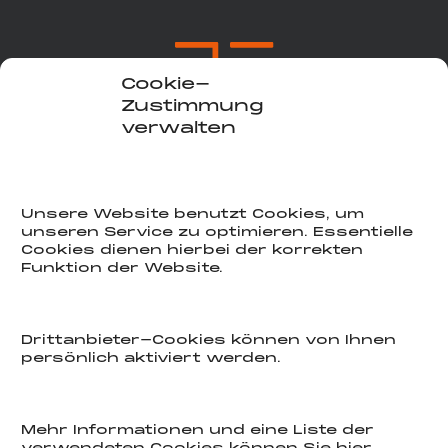
Cookie-
Zustimmung
verwalten
COOKIE-HINWEIS
Unsere Website benutzt Cookies, um
unseren Service zu optimieren. Essentielle
Cookies dienen hierbei der korrekten
E-mail
Funktion der Website.
INFO@2a-bauart.de
Phone
Drittanbieter-Cookies können von Ihnen
persönlich aktiviert werden.
030 546 106 10
Location
Mehr Informationen und eine Liste der
Kurfürstendamm 67 – 10707 Berlin