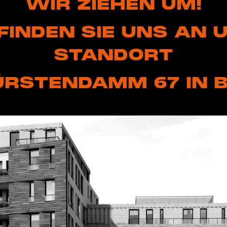
WIR ZIEHEN UM!
 FINDEN SIE UNS AN
STANDORT
RSTENDAMM 67 IN B